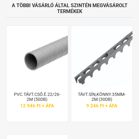
A TÖBBI VÁSÁRLÓ ÁLTAL SZINTÉN MEGVÁSÁROLT
TERMÉKEK
PVC.TÁVT.CSŐ.É.22/26-
TÁVT.SÍN,KÖNNY.35MM-
2M (50DB)
2M (30DB)
12 946 Ft + ÁFA
9 246 Ft + ÁFA