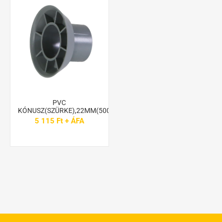
PVC
KÓNUSZ(SZÜRKE),22MM(500DB)
5 115 Ft + ÁFA