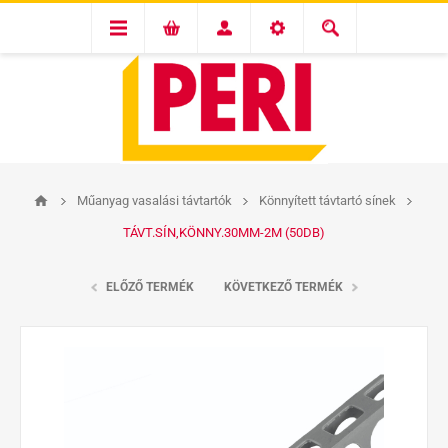
Műanyag vasalási távtartók
Könnyített távtartó sínek
TÁVT.SÍN,KÖNNY.30MM-2M (50DB)
ELŐZŐ TERMÉK
KÖVETKEZŐ TERMÉK