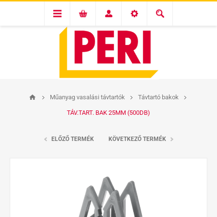
Műanyag vasalási távtartók
Távtartó bakok
TÁV.TART. BAK 25MM (500DB)
ELŐZŐ TERMÉK
KÖVETKEZŐ TERMÉK