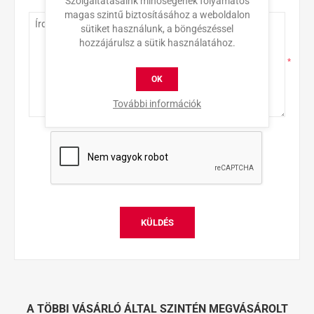
Szolgáltatásaink minőségének folyamatos
Érdeklődés
magas szintű biztosításához a weboldalon
sütiket használunk, a böngészéssel
hozzájárulsz a sütik használatához.
*
OK
További információk
KÜLDÉS
A TÖBBI VÁSÁRLÓ ÁLTAL SZINTÉN MEGVÁSÁROLT