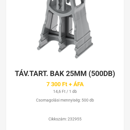
TÁV.TART. BAK 25MM (500DB)
7 300 Ft + ÁFA
14,6 Ft / 1 db
Csomagolási mennyiség: 500 db
Cikkszám:
232955