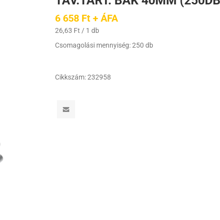
TÁV.TART. BAK 40MM (250DB
6 658 Ft + ÁFA
26,63 Ft / 1 db
Csomagolási mennyiség: 250 db
Cikkszám:
232958