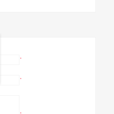
*
*
*