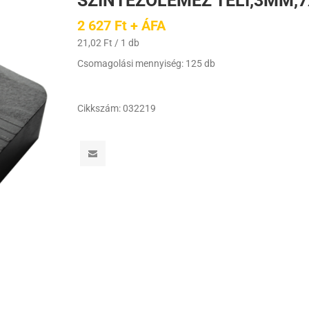
SZINTEZŐLEMEZ TELI,3MM,
2 627 Ft + ÁFA
21,02 Ft / 1 db
Csomagolási mennyiség: 125 db
Cikkszám:
032219