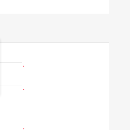
*
*
*