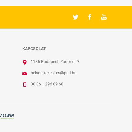
KAPCSOLAT
1186 Budapest, Zádor u. 9.
belsoertekesites@peri.hu
00 36 1 296 09 60