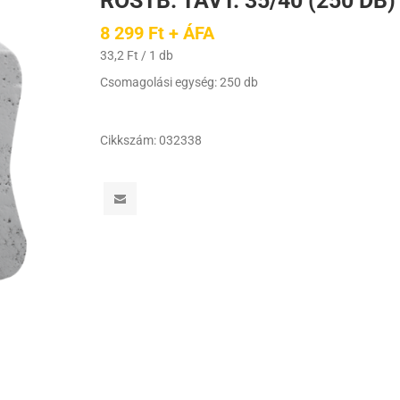
ROSTB. TÁVT. 35/40 (250 DB)
8 299 Ft + ÁFA
33,2 Ft / 1 db
Csomagolási egység: 250 db
Cikkszám:
032338