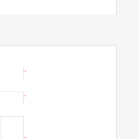
*
*
*