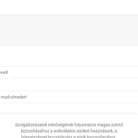
Szolgáltatásaink minőségének folyamatos magas szintű
biztosításához a weboldalon sütiket használunk, a
böngészéssel hozzájárulsz a sütik használatához.