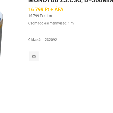
MONOTUB ZS.CSŐ, D=500M
16 799 Ft + ÁFA
16 799 Ft / 1 m
Csomagolási mennyiség: 1 m
Cikkszám:
232092