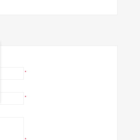
*
*
*