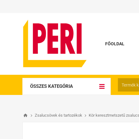
FŐOLDAL
ÖSSZES KATEGÓRIA
Zsalucsövek és tartozékok
Kör keresztmetszetű zsaluc