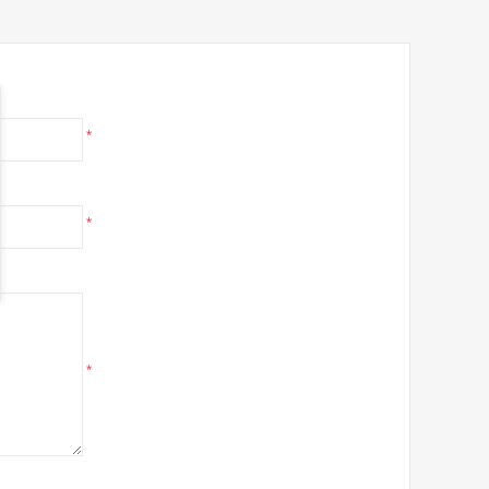
*
*
*