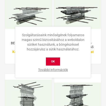
Szolgáltatásaink minőségének folyamatos
magas szintű biztosításához a weboldalon
BECOSTOP ASF-R -FÉM
BECOSTOP ASF-R -
sütiket használunk, a böngészéssel
VÍZZÁRÁS
MŰANYAG VÍZZÁRÁS
hozzájárulsz a sütik használatához.
Kérje árajánlatunkat
Kérje árajánlatunkat
OK
További információk