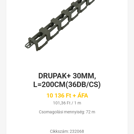
DRUPAK+ 30MM,
L=200CM(36DB/CS)
10 136 Ft + ÁFA
101,36 Ft / 1 m
Csomagolási mennyiség: 72 m
Cikkszám:
232068