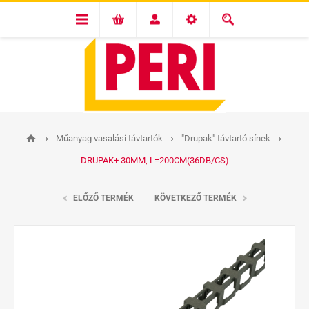
Műanyag vasalási távtartók
"Drupak" távtartó sínek
DRUPAK+ 30MM, L=200CM(36DB/CS)
ELŐZŐ TERMÉK
KÖVETKEZŐ TERMÉK