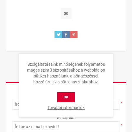
Szolgáltatásaink minőségének folyamatos
magas szintű biztosításához a weboldalon
sütiket használunk, a böngészéssel
KAPCSOLAT
hozzájárulsz a sütik használatához.
Teljes név
OK
*
További információk
E-mail-cím
*