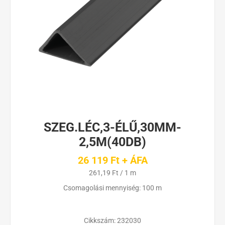
SZEG.LÉC,3-ÉLŰ,30MM-
2,5M(40DB)
26 119 Ft + ÁFA
261,19 Ft / 1 m
Csomagolási mennyiség: 100 m
Cikkszám:
232030