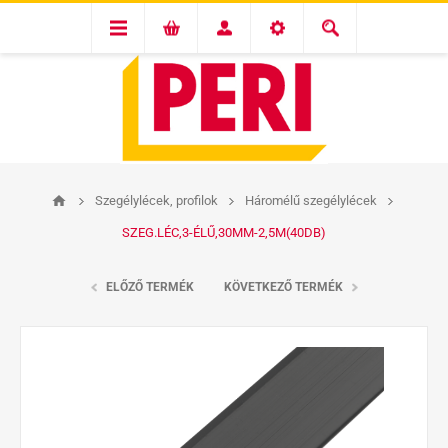
Szegélylécek, profilok
Háromélű szegélylécek
SZEG.LÉC,3-ÉLŰ,30MM-2,5M(40DB)
ELŐZŐ TERMÉK
KÖVETKEZŐ TERMÉK